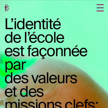
L’identité
de l’école
est façonnée
par
des valeurs
et des
missions clefs: